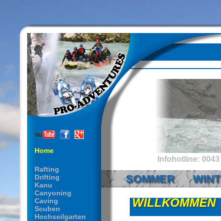
Home
Infohotline: 0043 
Rafting
SOMMER
WIN
Drifting
Kanu
Canyoning
WILLKOMMEN
Caving
Scuben
Hochseilgarten