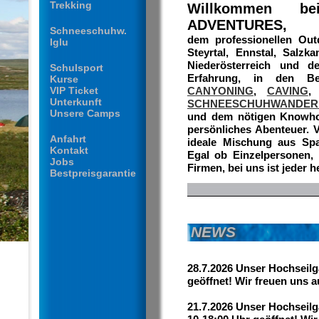
Trekking
Willkommen b
ADVENTURES,
Schneeschuhw.
dem professionellen Out
Iglu
Steyrtal, Ennstal, Salzk
Niederösterreich und d
Schulsport
Erfahrung, in den B
Kurse
VIP Ticket
CANYONING
,
CAVING
,
Unterkunft
SCHNEESCHUHWANDER
Unsere Camps
und dem nötigen Knowhow
persönliches Abenteuer. V
Anfahrt
ideale Mischung aus Spa
Kontakt
Egal ob Einzelpersonen,
Jobs
Firmen, bei uns ist jeder 
Bestpreisgarantie
NEWS
28.7.2026 Unser Hochseilga
geöffnet! Wir freuen uns 
21.7.2026 Unser Hochseilga