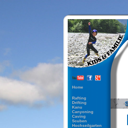
Home
Rafting
Drifting
Kanu
Canyoning
Caving
Scuben
Hochseilgarten