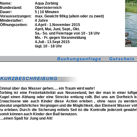
Name:
Aqua Zorbing
Bundesland:
Oberösterreich
Dauer:
5 | 10 Minuten
Voraussetzungen:
max. Gewicht 90kg (allein oder zu zweit)
Mindestalter:
4 Jahre
Öffnungszeiten:
4.April - 1.November 2015
.
April, Mai, Juni, Sept., Okt.
.
Sa.- So. und Feiertage von 10 - 18 Uhr
.
Mo. - Fr. gegen Voranmeldung
.
4.Juli - 13.Sept 2015
.
tägl. 10 - 18 Uhr
Buchungsanfrage
Gutschein
Einmal über das Wasser gehen…. ein Traum wird wahr!
Zorbing ist eine Freizeitaktivität aus Neuseeland, bei der man in einer luftge
Kugel einen Abhang oder eine Strecke entlang rollt. Bei uns am Dorfteich 
Erwachsene wie auch Kinder diese Action erleben , ohne nass zu werden
absolut ungefährliches Vergnügen und die Möglichkeit, das Element Wasser völ
zu erleben. Durch die Sicherung mittels Seil ist die Kontrolle jederzeit gewährl
somit können auch Kinder den Ball benutzen.
….einen Spaß für Jung und Alt!