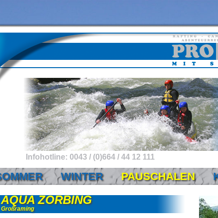
Infohotline: 0043 / (0)664 / 44 12 111
SOMMER
WINTER
PAUSCHALEN
AQUA ZORBING
Großraming