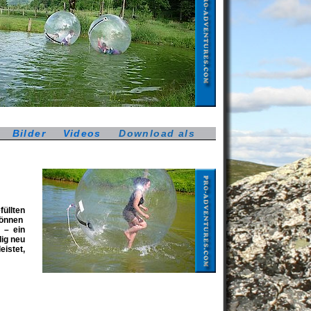
Bilder
Videos
Download als
PDF
Druckversion
füllten
können
 – ein
lig neu
eistet,