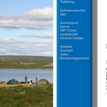
Trekking
Schneeschuhw.
Iglu
Schulsport
Kurse
VIP Ticket
Unterkunft
Unsere Camps
Anfahrt
Kontakt
Jobs
Bestpreisgarantie