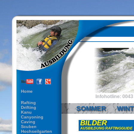
Home
Infohotline: 0043 
Rafting
SOMMER
WIN
Drifting
Kanu
Canyoning
BILDER
Caving
Scuben
AUSBILDUNG RAFTINGGUIDE
Hochseilgarten