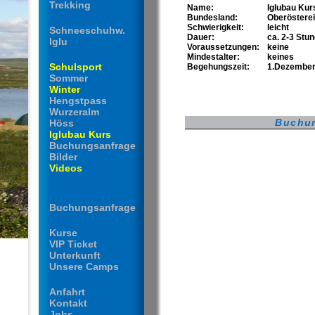
Trekking
Name:
Iglubau Kur
Bundesland:
Oberöstere
Schwierigkeit:
leicht
Schneeschuhw.
Dauer:
ca. 2-3 Stu
Iglu
Voraussetzungen:
keine
Mindestalter:
keines
Schulsport
Begehungszeit:
1.Dezember 
Sommer
Winter
Hengstpass
Wurzeralm
Buchu
Höss
Iglubau Kurs
Buchungsanfrage
Bilder
Videos
Buchungsanfrage
Kurse
VIP Ticket
Unterkunft
Unsere Camps
Anfahrt
Kontakt
Jobs