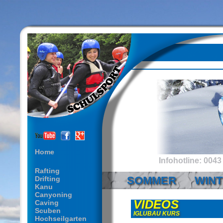
Home
Infohotline: 0043 
Rafting
SOMMER
WIN
Drifting
Kanu
Canyoning
VIDEOS
Caving
Scuben
IGLUBAU KURS
Hochseilgarten