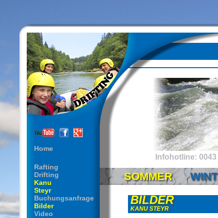
Home
Infohotline: 0043 
Rafting
SOMMER
WIN
Drifting
Kanu
Steyr
BILDER
Buchungsanfrage
Bilder
KANU STEYR
Video