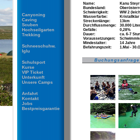
Name:
Kanu Steyr
Bundesland:
Oberösterr
Schwierigkeit:
WW 2 (leich
Canyoning
Wasserfarbe:
Kristallkla
Caving
Streckenlänge:
13km
Scuben
Durchflussmenge:
30.000 Lit
Hochseilgarten
Gefälle:
0,28%
Dauer:
ca. 6-7 Stu
Trekking
Voraussetzungen:
Schwimmke
Mindestalter:
14 Jahre
Schneeschuhw.
Befahrungszeit:
1.Mai - 30.
Iglu
Buchungsanfrage
Schulsport
Kurse
VIP Ticket
Unterkunft
Unsere Camps
Anfahrt
Kontakt
Jobs
Bestpreisgarantie